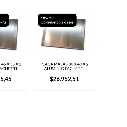
10% OFF
 MÁS
COMPRANDO 3 O MÁS
45 X 35 X 2
PLACA MASAS 30 X 40 X 2
FACHETTI
ALUMINIO FACHETTI
05,45
$26.952,51