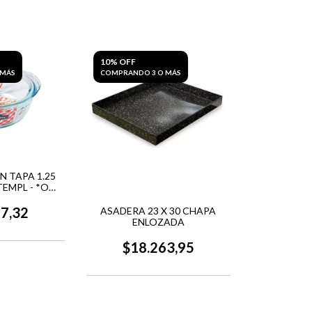
10% OFF
 MÁS
COMPRANDO 3 O MÁS
 TAPA 1.25
TEMPL - *O
INE*
77,32
ASADERA 23 X 30 CHAPA
ENLOZADA
$18.263,95