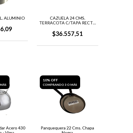
 L. ALUMINIO
CAZUELA 24 CMS.
TERRACOTA C/TAPA RECTA
TERRINA
46,09
$36.557,51
10% OFF
 MÁS
COMPRANDO 3 O MÁS
dar Acero 430
Panquequera 22 Cms. Chapa
o - Vima
Negra