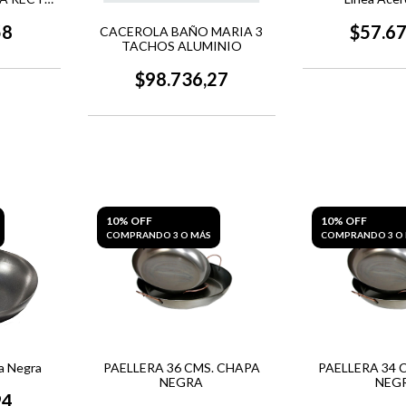
58
$57.6
CACEROLA BAÑO MARIA 3
TACHOS ALUMINIO
$98.736,27
10% OFF
10% OFF
COMPRANDO 3 O MÁS
COMPRANDO 3 O
a Negra
PAELLERA 36 CMS. CHAPA
PAELLERA 34 
NEGRA
NEG
94