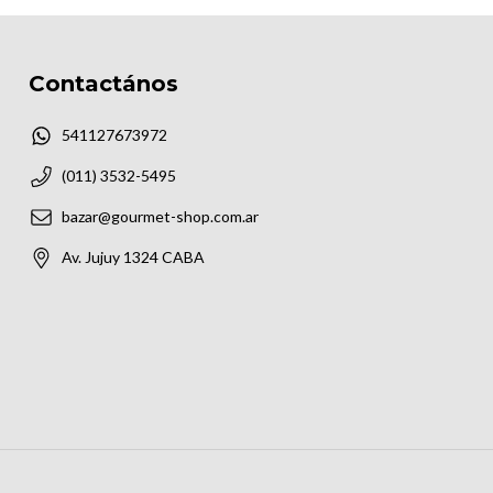
Contactános
541127673972
(011) 3532-5495
bazar@gourmet-shop.com.ar
Av. Jujuy 1324 CABA