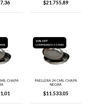
17,36
$21.755,89
10% OFF
 MÁS
COMPRANDO 3 O MÁS
CMS. CHAPA
PAELLERA 24 CMS. CHAPA
RA
NEGRA
91,01
$11.533,05