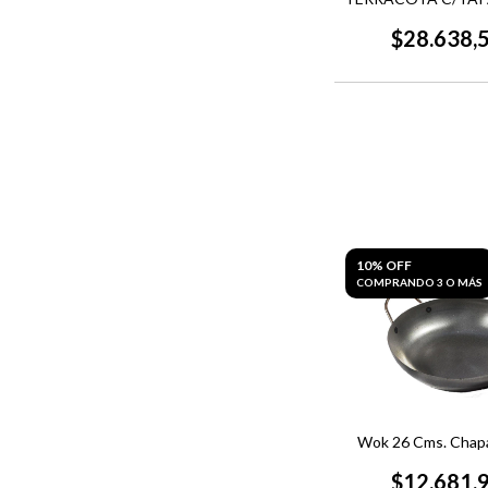
TERRINA
$28.638,
10% OFF
COMPRANDO 3 O MÁS
Wok 26 Cms. Chap
$12.681,