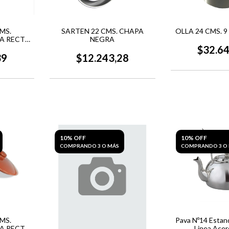
MS.
SARTEN 22 CMS. CHAPA
OLLA 24 CMS. 9
A RECTA
NEGRA
$32.6
39
$12.243,28
10% OFF
10% OFF
COMPRANDO 3 O MÁS
COMPRANDO 3 O
MS.
Pava Nº14 Estan
A RECTA
Linea Acer