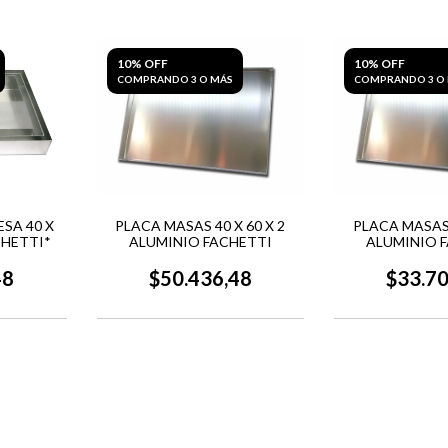
10% OFF
10% OFF
COMPRANDO 3 O MÁS
COMPRANDO 3 O
SA 40 X
PLACA MASAS 40 X 60 X 2
PLACA MASAS 
CHETTI*
ALUMINIO FACHETTI
ALUMINIO 
48
$50.436,48
$33.7