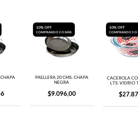
10% OFF
10% OFF
COMPRANDO 3 O MÁS
COMPRANDO 3 O
. CHAPA
PAELLERA 20 CMS. CHAPA
CACEROLA CON
NEGRA
LTS. VIDRIO 
´CUIS
66
$9.096,00
$27.8