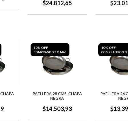
$24.812,65
$23.0
10% OFF
10% OFF
COMPRANDO 3 O MÁS
COMPRANDO 3 O
. CHAPA
PAELLERA 28 CMS. CHAPA
PAELLERA 26 
NEGRA
NEG
59
$14.503,93
$13.3