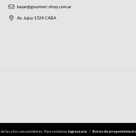
bazar@gourmet-shop.com.ar
Av. Jujuy 1324 CABA
de las y los consumidores. Para reclamos
ingresá acá.
/
Botón de arrepentimient