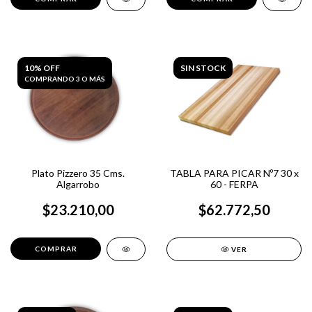
10% OFF
SIN STOCK
COMPRANDO 3 O MÁS
Plato Pizzero 35 Cms.
TABLA PARA PICAR Nº7 30 x
Algarrobo
60 - FERPA
$23.210,00
$62.772,50
VER