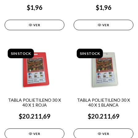
$1,96
$1,96
VER
VER
SIN STOCK
SIN STOCK
TABLA POLIETILENO 30 X
TABLA POLIETILENO 30 X
40 X 1 ROJA
40 X 1 BLANCA
$20.211,69
$20.211,69
VER
VER