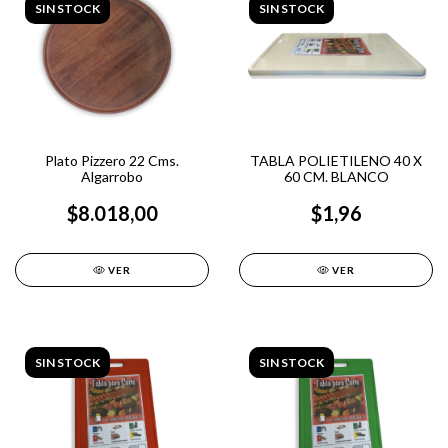
SIN STOCK
SIN STOCK
Plato Pizzero 22 Cms.
TABLA POLIETILENO 40 X
Algarrobo
60 CM. BLANCO
$8.018,00
$1,96
VER
VER
SIN STOCK
SIN STOCK