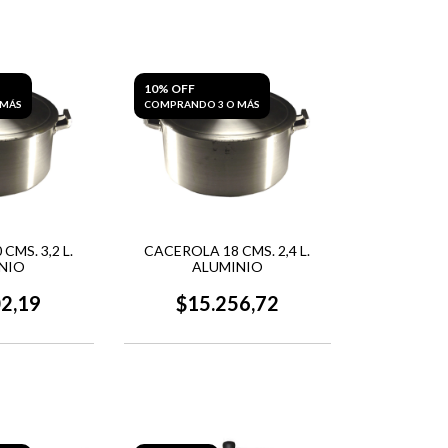
10% OFF
 MÁS
COMPRANDO 3 O MÁS
CMS. 3,2 L.
CACEROLA 18 CMS. 2,4 L.
NIO
ALUMINIO
02,19
$15.256,72