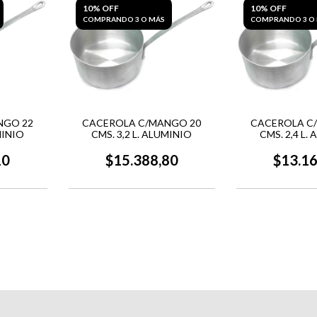
10% OFF
10% OFF
COMPRANDO 3 O MÁS
COMPRANDO 3 O
NGO 22
CACEROLA C/MANGO 20
CACEROLA C
MINIO
CMS. 3,2 L. ALUMINIO
CMS. 2,4 L.
10
$15.388,80
$13.1