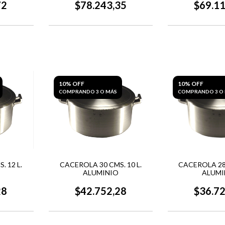
72
$78.243,35
$69.1
10% OFF
10% OFF
COMPRANDO 3 O MÁS
COMPRANDO 3 O
 12 L.
CACEROLA 30 CMS. 10 L.
CACEROLA 28 
ALUMINIO
ALUMI
28
$42.752,28
$36.7