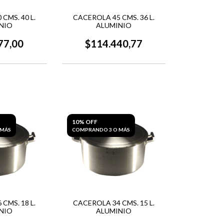
CMS. 40 L.
CACEROLA 45 CMS. 36 L.
NIO
ALUMINIO
77,00
$114.440,77
10% OFF
 MÁS
COMPRANDO 3 O MÁS
CMS. 18 L.
CACEROLA 34 CMS. 15 L.
NIO
ALUMINIO