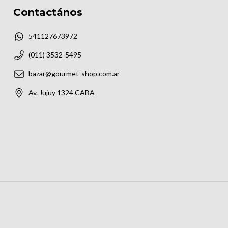
Contactános
541127673972
(011) 3532-5495
bazar@gourmet-shop.com.ar
Av. Jujuy 1324 CABA