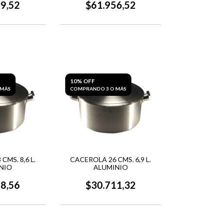
19,52
$61.956,52
10% OFF
 MÁS
COMPRANDO 3 O MÁS
CMS. 8,6 L.
CACEROLA 26 CMS. 6,9 L.
NIO
ALUMINIO
28,56
$30.711,32