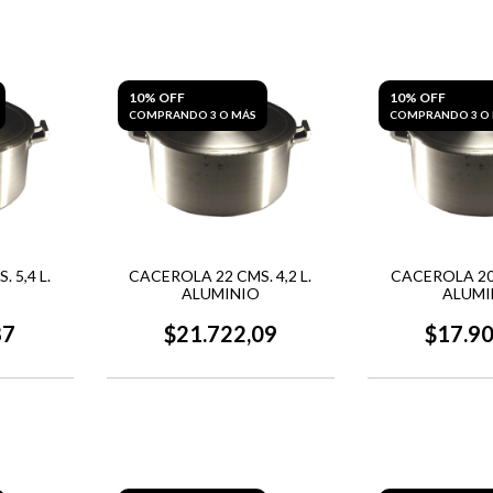
10% OFF
10% OFF
COMPRANDO 3 O MÁS
COMPRANDO 3 O
 5,4 L.
CACEROLA 22 CMS. 4,2 L.
CACEROLA 20 
ALUMINIO
ALUMI
87
$21.722,09
$17.9