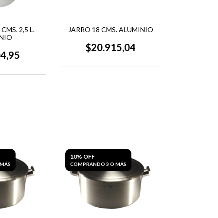
CMS. 2,5 L.
JARRO 18 CMS. ALUMINIO
NIO
$20.915,04
04,95
10% OFF
 MÁS
COMPRANDO 3 O MÁS