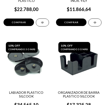
PLASTICO
INOX. YILY
$22.788,00
$11.866,64
10% OFF
10% OFF
COMPRANDO 3 O MÁS
COMPRANDO 3 O MÁS
LABIADOR PLASTICO
ORGANIZADOR DE BARRA
SILCOOK
PLASTICO SILCOOK
$34.565,10
$17.325,28