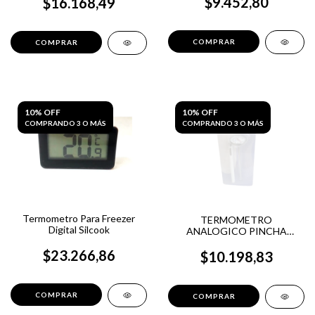
$9.452,80
$16.168,49
10% OFF
10% OFF
COMPRANDO 3 O MÁS
COMPRANDO 3 O MÁS
Termometro Para Freezer
TERMOMETRO
Digital Silcook
ANALOGICO PINCHA
CARNE -10º 200ºC SILCOOK
$23.266,86
$10.198,83