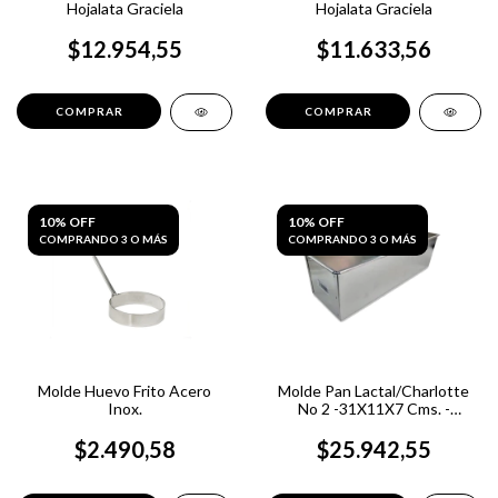
Hojalata Graciela
Hojalata Graciela
$12.954,55
$11.633,56
10% OFF
10% OFF
COMPRANDO 3 O MÁS
COMPRANDO 3 O MÁS
Molde Huevo Frito Acero
Molde Pan Lactal/Charlotte
Inox.
No 2 -31X11X7 Cms. -
Graciela
$2.490,58
$25.942,55