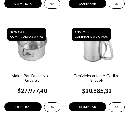
10% OFF
10% OFF
COMPRANDO 3 O MÁS
COMPRANDO 3 O MÁS
Molde Pan Dulce No 1 -
Tamiz Mecanico A Gatillo -
Graciela
Silcook
$27.977,40
$20.685,32