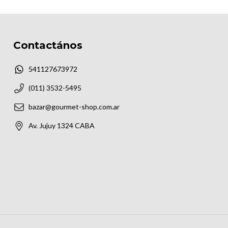
Contactános
541127673972
(011) 3532-5495
bazar@gourmet-shop.com.ar
Av. Jujuy 1324 CABA