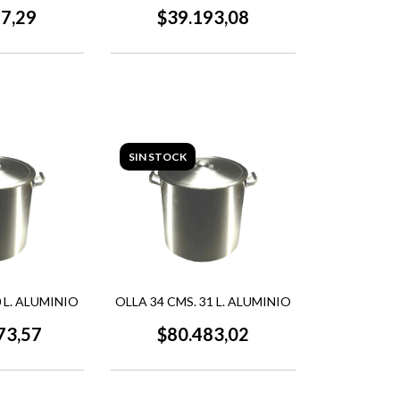
47,29
$39.193,08
SIN STOCK
0 L. ALUMINIO
OLLA 34 CMS. 31 L. ALUMINIO
73,57
$80.483,02