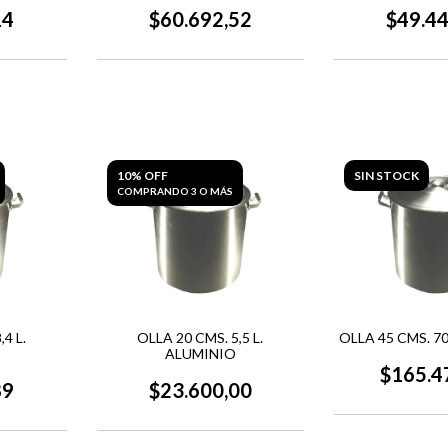
14
$60.692,52
$49.4
10% OFF
SIN STOCK
COMPRANDO 3 O MÁS
4 L.
OLLA 20 CMS. 5,5 L.
OLLA 45 CMS. 7
ALUMINIO
$165.4
89
$23.600,00