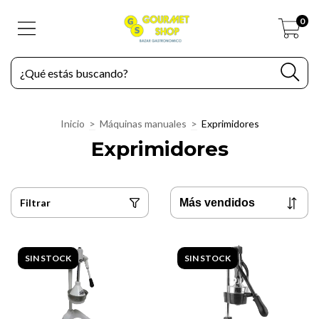
0
Inicio
>
Máquinas manuales
>
Exprimidores
Exprimidores
Filtrar
SIN STOCK
SIN STOCK