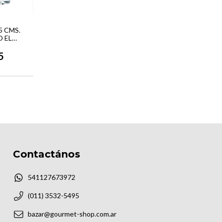
5 CMS.
 EL
O
5
Contactános
541127673972
(011) 3532-5495
bazar@gourmet-shop.com.ar