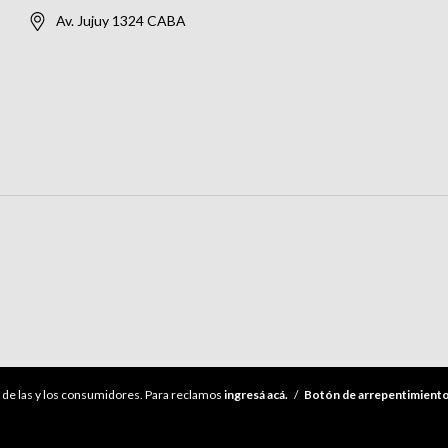
Av. Jujuy 1324 CABA
de las y los consumidores. Para reclamos
ingresá acá.
/
Botón de arrepentimient