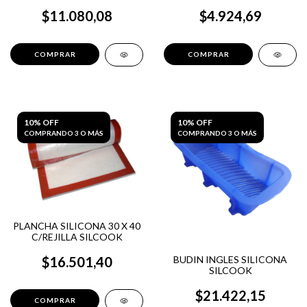
$11.080,08
$4.924,69
10% OFF
10% OFF
COMPRANDO 3 O MÁS
COMPRANDO 3 O MÁS
PLANCHA SILICONA 30 X 40
C/REJILLA SILCOOK
BUDIN INGLES SILICONA
$16.501,40
SILCOOK
$21.422,15