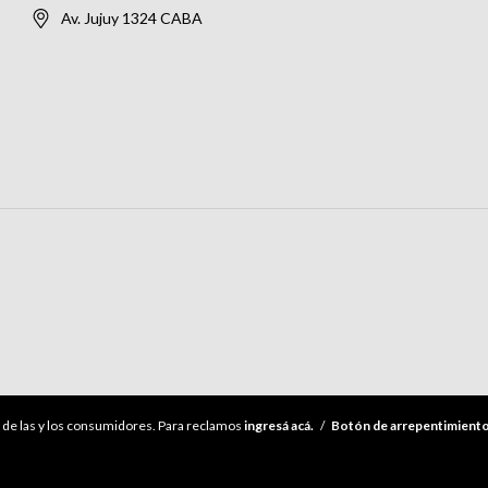
Av. Jujuy 1324 CABA
de las y los consumidores. Para reclamos
ingresá acá.
/
Botón de arrepentimient