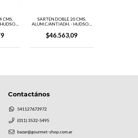
4 CMS.
SARTEN DOBLE 20 CMS.
- HUDSON
ALUM.C/ANTIADH. - HUDSON
VALLEY
79
$46.563,09
Contactános
541127673972
(011) 3532-5495
bazar@gourmet-shop.com.ar