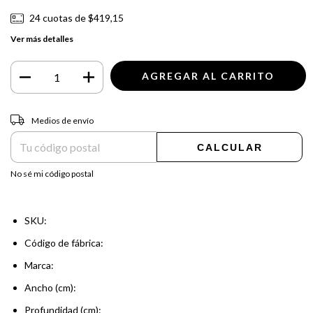
24
cuotas de
$419,15
Ver más detalles
Entregas para el CP:
CAMBIAR CP
Medios de envío
CALCULAR
No sé mi código postal
SKU:
Código de fábrica:
Marca:
Ancho (cm):
Profundidad (cm):