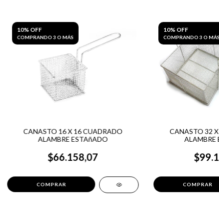
10% OFF
10% OFF
COMPRANDO 3 O MÁS
COMPRANDO 3 O MÁ
CANASTO 16 X 16 CUADRADO
CANASTO 32 X
ALAMBRE ESTAñADO
ALAMBRE 
$66.158,07
$99.1